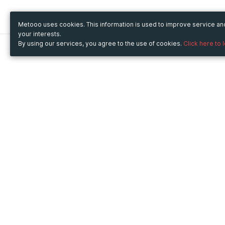
Metooo uses cookies. This information is used to improve service a
your interests.
By using our services, you agree to the use of cookies.
Click here to 
Metooo
Use Metooo for
How it works
Fairs and Business Events
Create your page
Conferences and
Invite your contacts
Congresses
Sell your tickets
Workshop and Training
Engage your guests
Courses
Cultural Events
Showings and Exhibitions
Entertainment
Festivals and Concerts
Non-profit Events
Crowdfunding
Sport Events