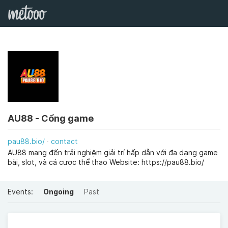
AU88 - Cổng game
pau88.bio/
contact
AU88 mang đến trải nghiệm giải trí hấp dẫn với đa dạng game
bài, slot, và cá cược thể thao Website: https://pau88.bio/
Events:
Ongoing
Past