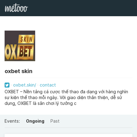
oxbet skin
oxbet.skin/
contact
OXBET – Nền tảng cá cược thể thao đa dạng với hàng nghìn
sự kiện thể thao mỗi ngày. Với giao diện thân thiện, dễ sử
dụng, OXBET là sân chơi lý tưởng c
Events:
Ongoing
Past