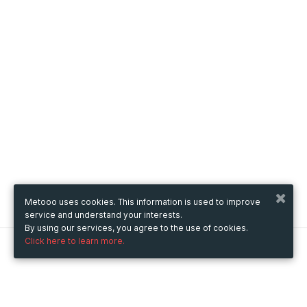
Metooo uses cookies. This information is used to improve
service and understand your interests.
By using our services, you agree to the use of cookies.
Click here to learn more.
Metooo
How it works
Create your page