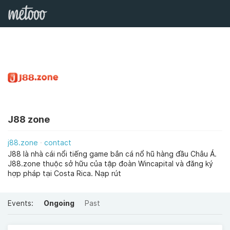
J88 zone
j88.zone
contact
J88 là nhà cái nổi tiếng game bắn cá nổ hũ hàng đầu Châu Á.
J88.zone thuộc sở hữu của tập đoàn Wincapital và đăng ký
hợp pháp tại Costa Rica. Nạp rút
Events:
Ongoing
Past