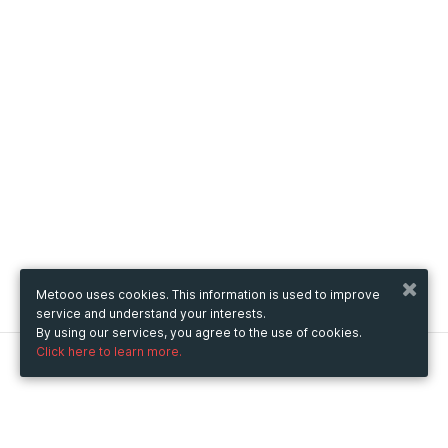
Metooo uses cookies. This information is used to improve
service and understand your interests.
By using our services, you agree to the use of cookies.
Click here to learn more.
Metooo
How it works
Create your page