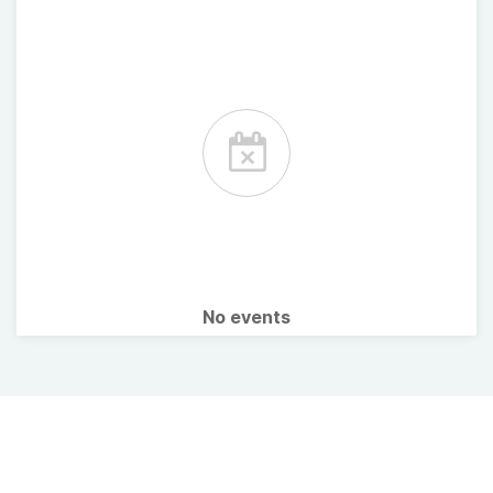
No events