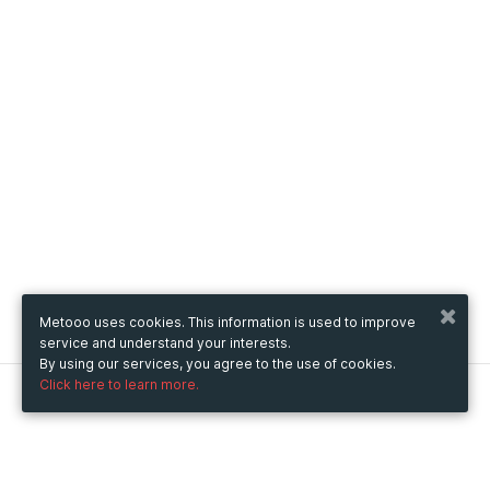
Metooo uses cookies. This information is used to improve
service and understand your interests.
By using our services, you agree to the use of cookies.
Click here to learn more.
Metooo
How it works
Create your page