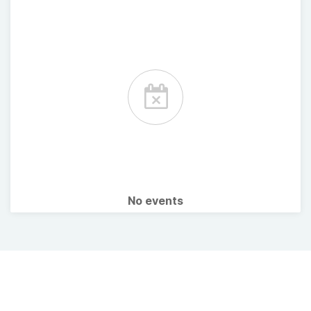
No events