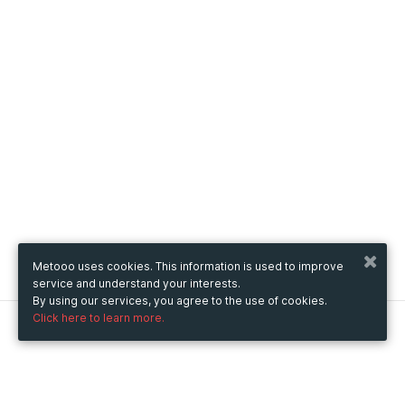
Metooo uses cookies. This information is used to improve
service and understand your interests.
By using our services, you agree to the use of cookies.
Click here to learn more.
Metooo
How it works
Create your page