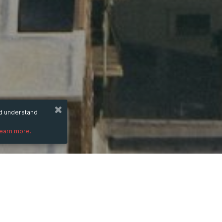
nd understand
learn more.
DESCRIPTION
Phtaya sử dụng chuẩn bảo mật SSL 256-bi
toàn tuyệt đối.