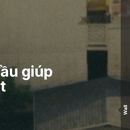
ầu giúp
t
Wall