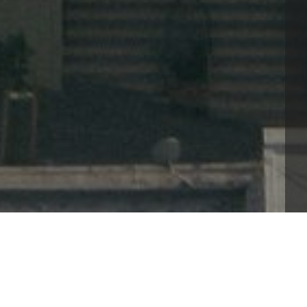
t, đảm bảo mọi giao dịch luôn được bảo vệ an 