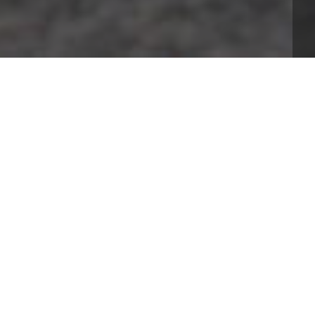
 thể dễ dàng mở rộng tiềm năng lưu trữ của 
7. Với 10 ổ cứng được bổ sung thêm, dung lượng 
ời dùng sẽ có nhiều tùy chọn mảng RAID như: 
, RAID 1, RAID 5, RAID 6, RAID 10 để thiết lập 
ưu trữ dự phòng và bộ nhớ cache tăng tốc độ truy 
u-tru-nas-synology-ds1522
QUANTITY