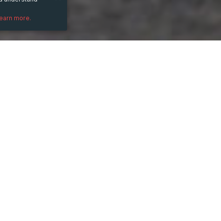
learn more.
DESCRIPTION
Với 2 cổng Expansion Port, người dùng có
DS1522+ thông qua 2 đơn vị mở rộng DX51
lưu trữ tối đa có thể lên tới 216 TB. Ngư
Synology Hybrid RAID, Basic, JBOD, RAID 0
các phân vùng lưu trữ chính, phân vùng l
xuất dữ liệu.
Đọc tiếp: 
https://viettuans.vn/thiet-bi-lu
PRICE