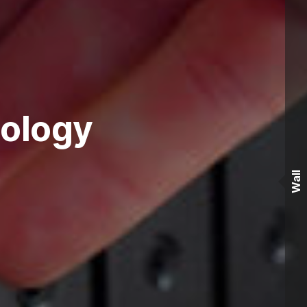
nology
Wall