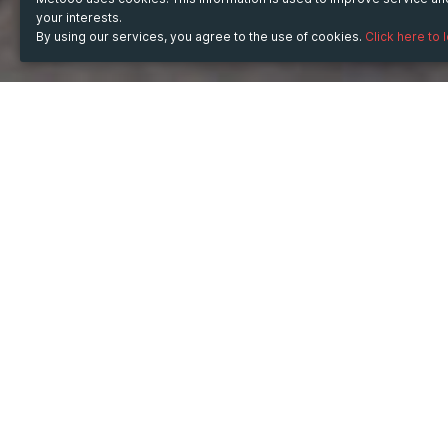
your interests.
By using our services, you agree to the use of cookies.
Click here to 
WHEN
from
4 Sep 2023
hours
14:34
(UTC +07:00)
to
31 Dec 2024
hours
14:34
(UTC +07:00)
TICKET