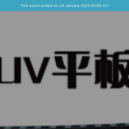
Ended event
This event ended on 24 January 2024 02:09 +07
Contact the organizer
INFO