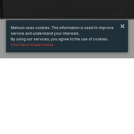
Metooo uses cookies. This information is used to improve
service and understand your interests.
By using our services, you agree to the use of cookies.
Click here to learn more.
WHEN
Wednesday
24 Jan 2024
hours
02:09
(UTC +07:00)
DESCRIPTION
Chương này sẽ tập trung vào khả năng in ấn đa dạng 