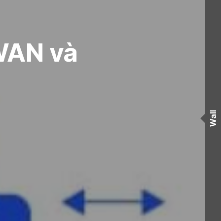
WAN và
Wall