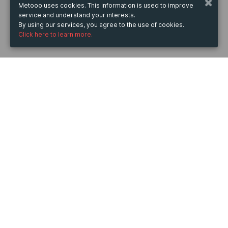
Metooo uses cookies. This information is used to improve
service and understand your interests.
By using our services, you agree to the use of cookies.
Click here to learn more.
WHEN
Saturday
10 Jun 2023
hours
10:19
(UTC +07:00)
DESCRIPTION
Port là một giao thức được sử dụng trong truyền và 
nhận dữ liệu qua mạng, thông qua giao thức TCP và 
UDP. Port mạng còn được gọi là cổng, nó quy định các 
tập tin dữ liệu riêng biệt. Mỗi port mạng được định danh 