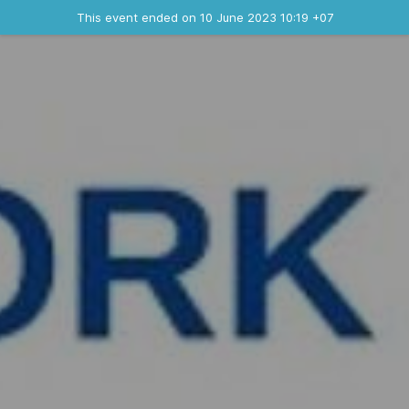
Ended event
This event ended on 10 June 2023 10:19 +07
Contact the organizer
INFO