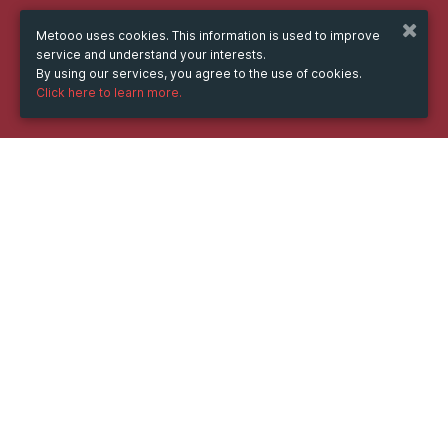
Metooo uses cookies. This information is used to improve
service and understand your interests.
By using our services, you agree to the use of cookies.
Click here to learn more.
WHEN
Friday
9 Jun 2023
hours
09:19
(UTC +07:00)
DESCRIPTION
Ping là một công cụ phổ biến được sử dụng trong quản 
lý mạng để kiểm tra kết nối và đo thời gian phản hồi giữa 
hai thiết bị. Nó giúp người dùng xác định độ trễ mạng, 