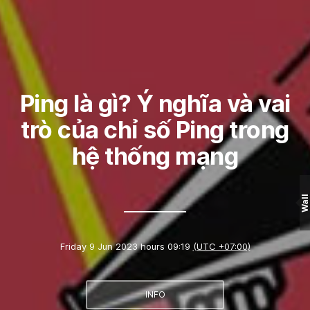
Ping là gì? Ý nghĩa và vai
trò của chỉ số Ping trong
hệ thống mạng
Wall
Friday 9 Jun 2023 hours 09:19
(UTC +07:00)
INFO