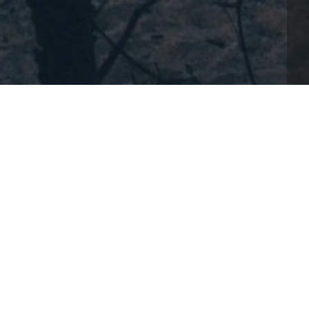
on, việc làm quen với các chức năng cũng như 
trọng. Bạn nên đọc kỹ hướng dẫn sử dụng và thực 
ảo chất lượng in ảnh tốt nhất, hãy chọn chế độ 
dụng.
eo-va-thu-thuat-de-su-dung-may-in-anh-epson-
_in_ảnh_Epson, 
ử_dụng_máy_in_ảnh_Epson_hiệu_quả