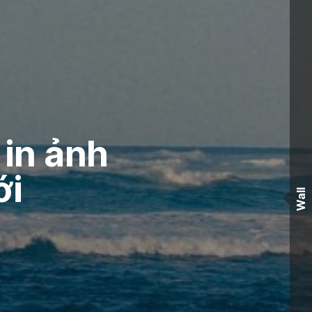
in ảnh
ới
Wall