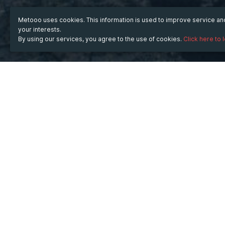
Metooo uses cookies. This information is used to improve service a
your interests.
By using our services, you agree to the use of cookies.
Click here to 
WHEN
Tuesday
23 Apr 2024
hours
10:22
(UTC +07:00)