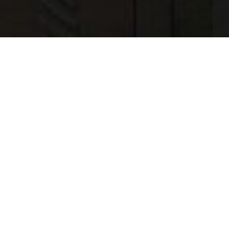
 công cụ in ấn, mà còn mang lại hiệu suất xuất 
 bề mặt, máy in UV phẳng là sự đầu tư đắt giá cho 
ị trường cạnh tranh ngày nay.
o-nen-chon-mua-may-i...
phẳng, #vi_sao_nen_mua_may_in_uv_phang, 
i_sao_nen_chon_may_in_uv_phang
QUANTITY