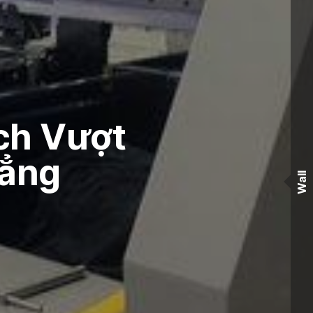
Ích Vượt
hẳng
Wall