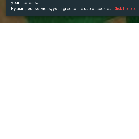
your interests.
By using our services, you agree to the use of cookies.
Click here to 
WHEN
Monday
15 Jan 2024
hours
10:04
(UTC +07:00)
TICKET