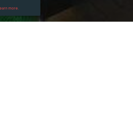
learn more.
DESCRIPTION
Máy in UV phẳng không chỉ đơn giản là một
sắc. Với khả năng in trên mọi chất liệu và
những doanh nghiệp muốn nổi bật trong th
Xem thêm: 
https://aseanjsc.com.vn/vi-sa
#AseanJSC, #vì_sao_nên_mua_máy_in_uv_
#Vì_sao_nên_chọn_máy_in_UV_phẳng, #v
PRICE