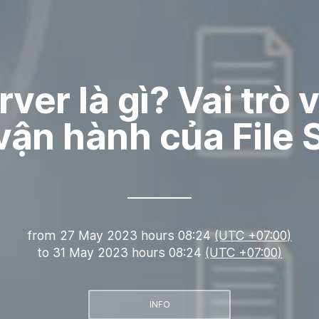
rver là gì? Vai trò
vận hành của File 
from
27 May 2023 hours 08:24
(UTC +07:00)
to
31 May 2023 hours 08:24
(UTC +07:00)
INFO