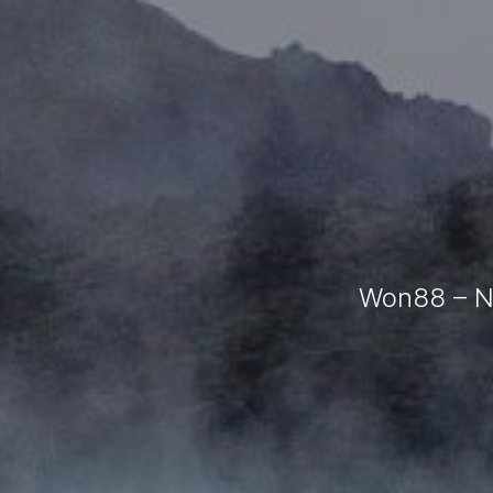
Won88 – Nh