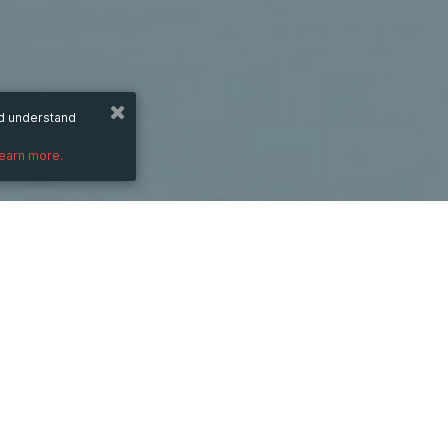
nd understand
learn more.
DESCRIPTION
Won88 – Nhà cái cá cược số 1 châu Á vớ
Won88
 khẳng định vị thế là nhà cái cá c
thái giải trí đa dạng từ Thể thao, Casino,
quốc tế và công nghệ bảo mật SSL 128 Bi
công bằng và an toàn tuyệt đối. Đây chín
chuyên nghiệp.