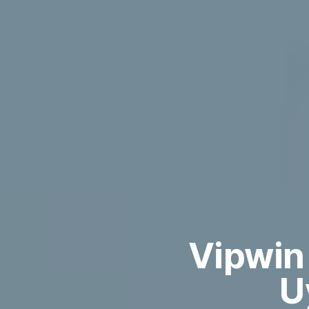
Vipwin
U