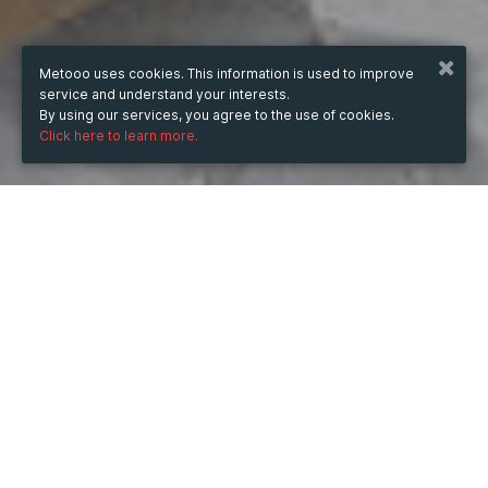
Metooo uses cookies. This information is used to improve
service and understand your interests.
By using our services, you agree to the use of cookies.
Click here to learn more.
WHEN
Wednesday
24 Jan 2024
hours
16:29
(UTC +07:00)
DESCRIPTION
Với tính năng vượt trội, máy in decal cũ không chỉ giữ 
vững vị thế của mình trong thị trường mà còn là động 