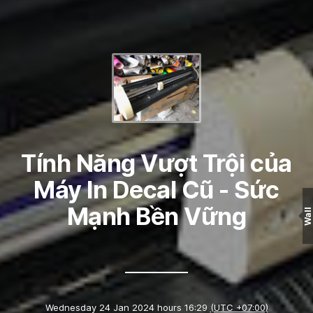
Tính Năng Vượt Trội của
Máy In Decal Cũ - Sức
Mạnh Bền Vững
Wall
Wednesday 24 Jan 2024 hours 16:29
(UTC +07:00)