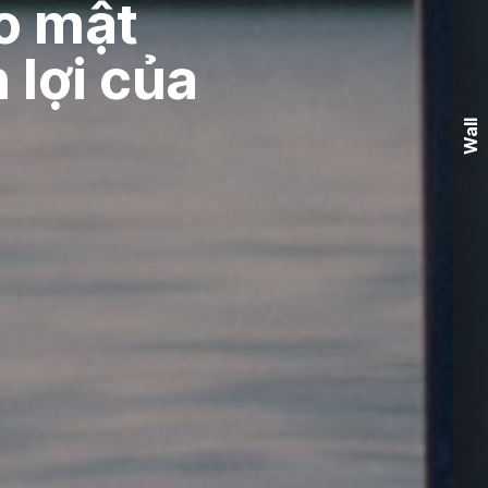
o mật
 lợi của
Wall