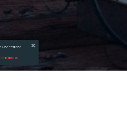
nd understand
learn more.
DESCRIPTION
Chính sách bảo mật
 Hitclub không chỉ gi
mọi giao dịch và hoạt động trên nền tảng 
giúp bạn yên tâm hơn khi tham gia.
Lợi ích khi nắm rõ chính sách bảo mật Hitc