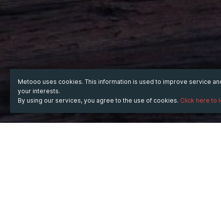
Metooo uses cookies. This information is used to improve service a
your interests.
By using our services, you agree to the use of cookies.
Click here to 
WHEN
from
21 Jan 2025
hours
19:39
(UTC +07:00)
to
14 Jun 2025
hours
19:39
(UTC +07:00)