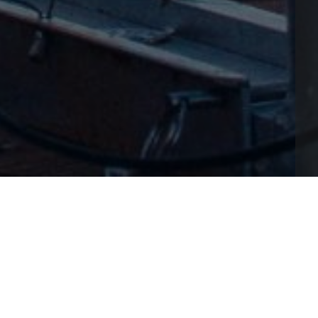
úp bạn bảo vệ thông tin cá nhân mà còn đảm bảo 
được thực hiện an toàn. Hiểu rõ chính sách này sẽ 
lub: