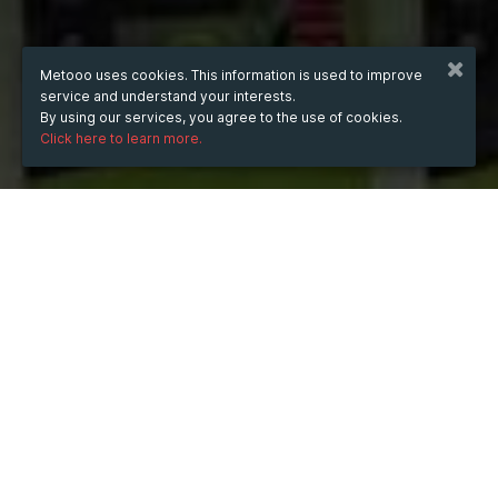
Metooo uses cookies. This information is used to improve
service and understand your interests.
By using our services, you agree to the use of cookies.
Click here to learn more.
WHEN
Thursday
18 Jan 2024
hours
10:44
(UTC +07:00)
DESCRIPTION
Máy in decal nhựa không chỉ là công cụ hiệu quả mà 
còn là lựa chọn thân thiện với môi trường và ngân sách. 