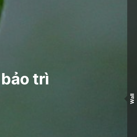
bảo trì
Wall