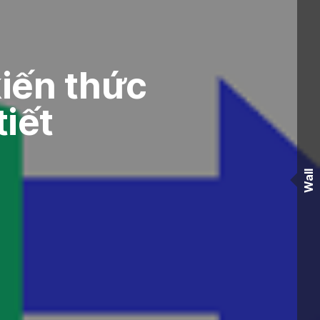
kiến thức
tiết
Wall