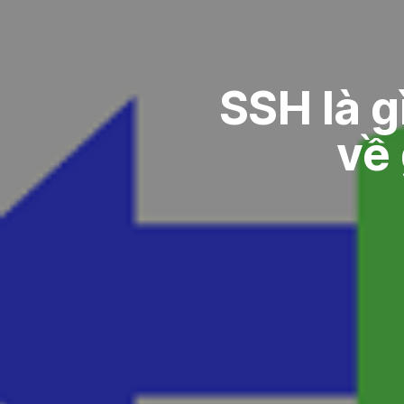
SSH là g
về 