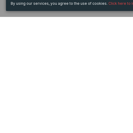
By using our services, you agree to the use of cookies.
Click here to 
WHEN
Friday
30 Jun 2023
hours
21:09
(UTC +07:00)
TICKET
Việt Tuấn