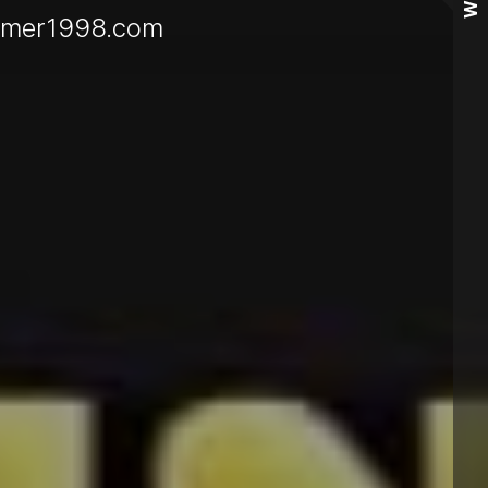
Wall
humer1998.com