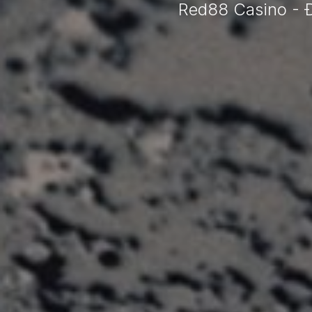
Red88 Casino - 