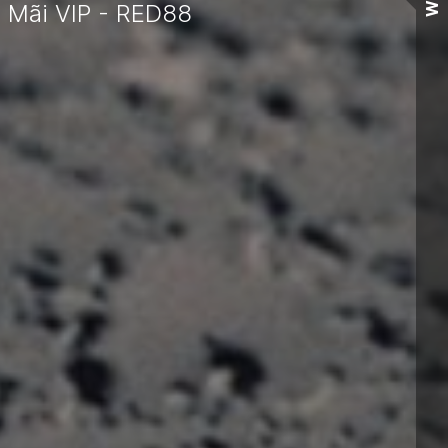
Wall
 Mãi VIP - RED88