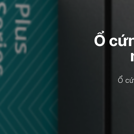
Ổ cứn
Ổ cứ