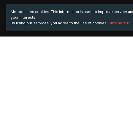
Metooo uses cookies. This information is used to improve service a
your interests.
By using our services, you agree to the use of cookies.
Click here to 
WHEN
Thursday
12 Jun 2025
hours
11:38
(UTC +07:00)