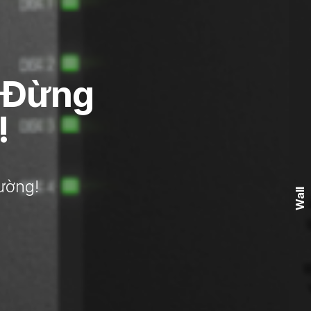
– Đừng
!
ường!
Wall