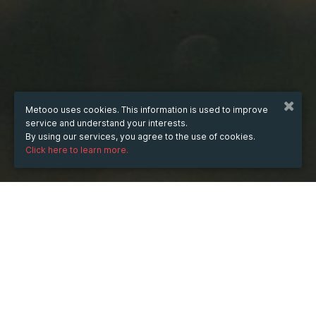
Metooo uses cookies. This information is used to improve
service and understand your interests.
By using our services, you agree to the use of cookies.
Click here to learn more.
from
16 Oct 2022
hours
10:27
(UTC +07:00)
to
9 Mar 2024
hours
10:27
(UTC +07:00)
TICKETS