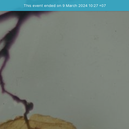
Ended event
This event ended on 9 March 2024 10:27 +07
Contact the organizer
INFO