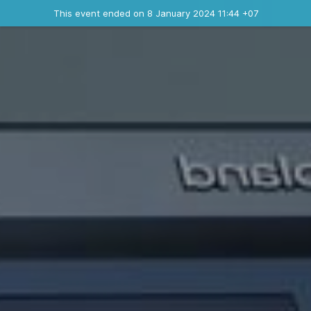
Ended event
This event ended on 8 January 2024 11:44 +07
Contact the organizer
INFO