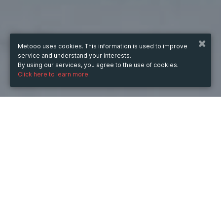
Metooo uses cookies. This information is used to improve
service and understand your interests.
By using our services, you agree to the use of cookies.
Click here to learn more.
WHEN
Monday
8 Jan 2024
hours
11:44
(UTC +07:00)
DESCRIPTION
Máy in UV cuộn đưa nghệ thuật lên một tầm cao mới 