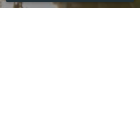
WHEN
Tuesday
25 Nov 2025
hours
16:43
(UTC +07:00)
DESCRIPTION
4 mẹo bắt lô ẩn trong bảng kết quả
 luôn là chủ đề thu 
hút sự quan tâm của cộng đồng người chơi tại 
789F
. 
Đây là phương pháp giúp người chơi khám phá những 
con số tiềm năng không xuất hiện trực tiếp nhưng lại 
mang giá trị gợi ý rất lớn cho các kỳ quay tiếp theo. Nhờ 
đó, thành viên có thể tìm ra những con đề “đẹp”, gia 
tăng cơ hội săn thưởng cao.