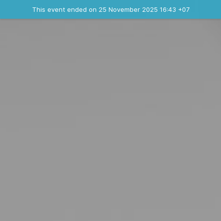
Ended event
This event ended on 25 November 2025 16:43 +07
Contact the organizer
INFO