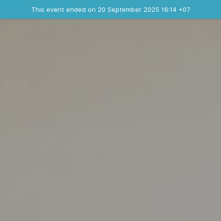
Ended event
This event ended on 20 September 2025 16:14 +07
Contact the organizer
INFO