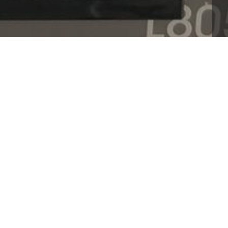
đồng nhất và sự hiệu quả khi xử lý số lượng lớn. 
ử dụng để sản xuất hàng loạt decal với chất lượng 
n-nao-in-duoc-decal
loại_máy_in_nào_in_được_decal, 
QUANTITY