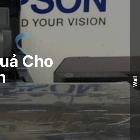
Quả Cho
n
Wall