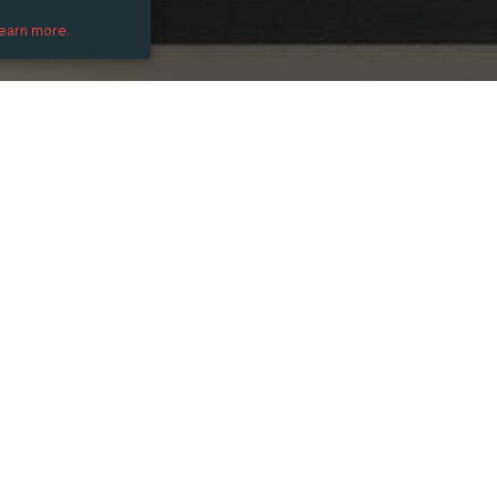
learn more.
DESCRIPTION
)
Máy in offset nổi tiếng với khả năng in ấn 
Trong lĩnh vực decal, chúng thường được s
ổn định và giá thành thấp.
Xem thêm: 
https://aseanjsc.com.vn/may-i
#AseanJSC, #Máy_in_nào_in_được_decal, #
#Máy_in_in_được_decal
PRICE