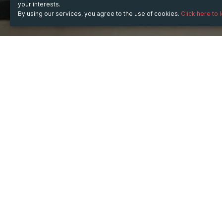
your interests.
By using our services, you agree to the use of cookies.
Click here to 
WHEN
Thursday
25 Jan 2024
hours
02:42
(UTC +07:00
TICKET