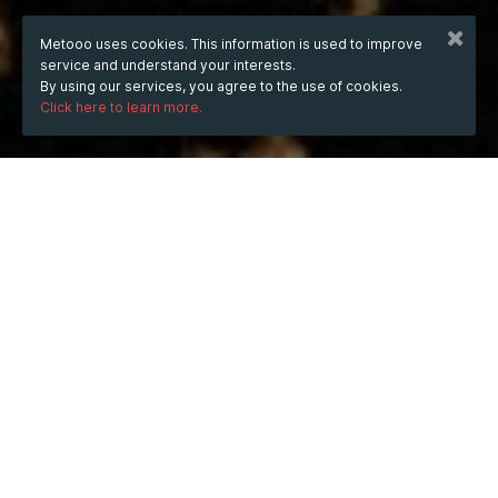
Metooo uses cookies. This information is used to improve
service and understand your interests.
By using our services, you agree to the use of cookies.
Click here to learn more.
WHEN
from
4 Feb 2025
hours
09:43
(UTC +08:00)
to
20 Mar 2025
hours
09:43
(UTC +08:00)
DESCRIPTION
Luận Văn Tốt Nghiệp Học Viện Tài Chính
Luận văn tốt nghiệp không chỉ là một "thủ tục" bắt 