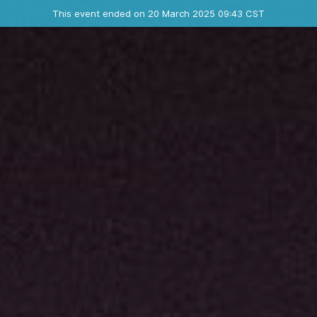
Ended event
This event ended on 20 March 2025 09:43 CST
Contact the organizer
INFO