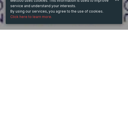
Metooo uses cookies. This information is used to improve
service and understand your interests.
By using our services, you agree to the use of cookies.
Click here to learn more.
WHEN
Friday
26 May 2023
hours
23:02
(UTC +07:00)
DESCRIPTION
LTE là gì? Mạng LTE là viết tắt của thuật ngữ có tên 
tiếng Anh là “Long Term Evolution”. Có nghĩa là “ Tiến 
hóa dài hạn”. Bản chất của LTE không phải là một công 
nghệ mạng. Thay vào đó nó chỉ là một chuẩn công 
nghệ được cải tiến từ các chuẩn GSM.UMTS.