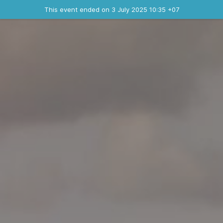
Ended event
This event ended on 3 July 2025 10:35 +07
Where
Contact the organizer
INFO