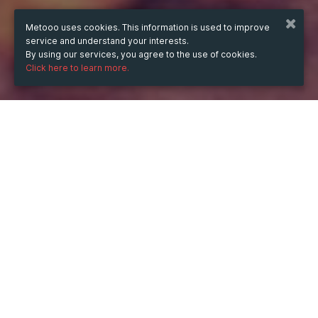
Metooo uses cookies. This information is used to improve
service and understand your interests.
By using our services, you agree to the use of cookies.
Click here to learn more.
WHEN
from
11 Jul 2022
hours
17:35
(UTC +07:00)
to
11 Jul 2024
hours
17:35
(UTC +07:00)
DESCRIPTION
IBC Tank 1000 liter 
hay còn biết đến là 
Tank nhựa
 là 
sản phẩm chuyên dụng được dùng để đựng hóa chất. 