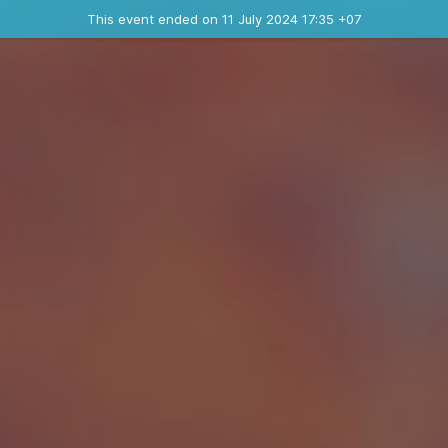
Ended event
This event ended on 11 July 2024 17:35 +07
Contact the organizer
INFO