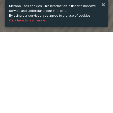
Metooo uses cookies. This information is used to improve
service and understand your interests.
By using our services, you agree to the use of cookies.
Click here to learn more.
WHEN
Thursday
18 Jan 2024
hours
15:15
(UTC +07:00)
DESCRIPTION
Tận dụng hướng dẫn sử dụng chi tiết để khám phá mọi 
tính năng của máy in bạt khổ 1m8, từ cơ bản đến nâng 
cao, giúp bạn làm chủ mọi dự án in ấn.
Xem thêm: 
https://aseanjsc.com.vn/may-in-bat-kho-1m8