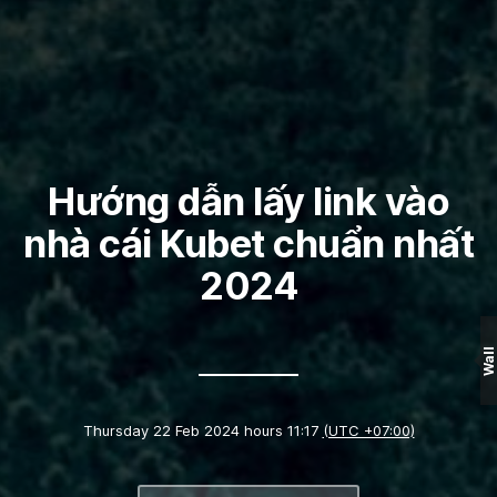
Hướng dẫn lấy link vào
nhà cái Kubet chuẩn nhất
2024
Wall
Thursday 22 Feb 2024 hours 11:17
(UTC +07:00)