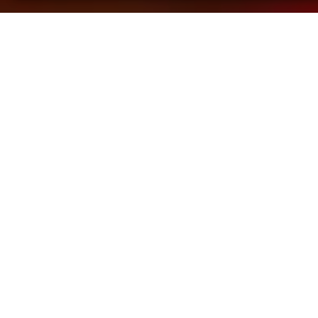
WHEN
Friday
20 Jun 2025
hours
20:32
(UTC +07:00)