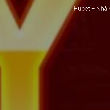
Hubet – Nhà 