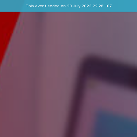
Ended event
This event ended on 20 July 2023 22:26 +07
Contact the organizer
INFO