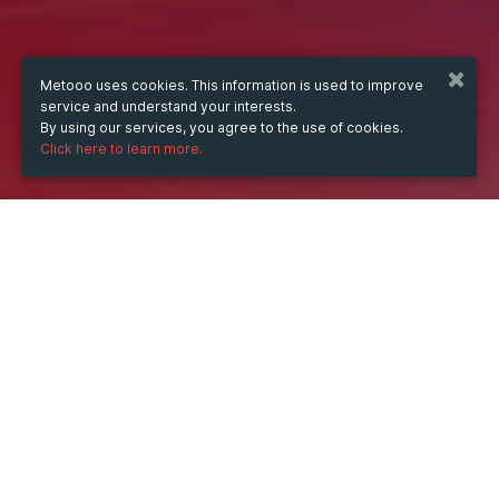
Metooo uses cookies. This information is used to improve
service and understand your interests.
By using our services, you agree to the use of cookies.
Click here to learn more.
WHEN
Thursday
20 Jul 2023
hours
22:26
(UTC +07:00)
DESCRIPTION
Đầu tháng 7/2023, Synology đã giới thiệu các thiết bị 
NAS mới thuộc dòng sản phẩm X24. Nhằm khẳng định 