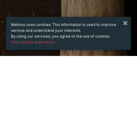
Metooo uses cookies. This information is used to improve
service and understand your interests.
By using our services, you agree to the use of cookies.
Click here to learn more.
WHEN
Wednesday
24 Sep 2025
hours
22:48
(UTC +07:00)
DESCRIPTION
Slots nhà cái MBET việt nam
 hiện đang là một trong 
những sảnh chơi game slots trực tuyến uy tín và lớn 