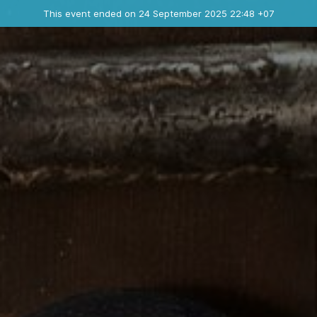
Ended event
This event ended on 24 September 2025 22:48 +07
Contact the organizer
INFO