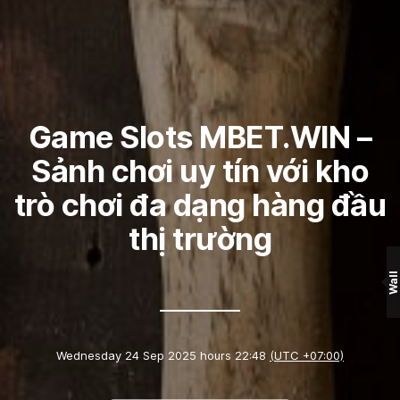
Game Slots MBET.WIN –
Sảnh chơi uy tín với kho
trò chơi đa dạng hàng đầu
thị trường
Wall
Wednesday 24 Sep 2025 hours 22:48
(UTC +07:00)