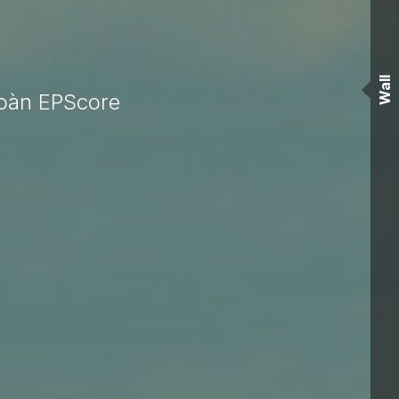
Wall
đoàn EPScore