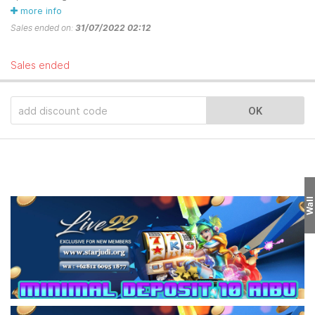
more info
Sales ended on:
31/07/2022 02:12
Sales ended
OK
Wall