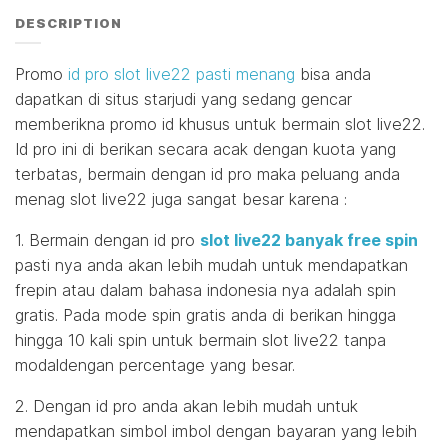
DESCRIPTION
Promo 
id pro slot live22 pasti menang
 bisa anda 
dapatkan di situs starjudi yang sedang gencar 
memberikna promo id khusus untuk bermain slot live22. 
Id pro ini di berikan secara acak dengan kuota yang 
terbatas, bermain dengan id pro maka peluang anda 
menag slot live22 juga sangat besar karena : 
1. Bermain dengan id pro 
slot live22 banyak free spin
pasti nya anda akan lebih mudah untuk mendapatkan 
frepin atau dalam bahasa indonesia nya adalah spin 
gratis. Pada mode spin gratis anda di berikan hingga 
hingga 10 kali spin untuk bermain slot live22 tanpa 
modaldengan percentage yang besar. 
2. Dengan id pro anda akan lebih mudah untuk 
mendapatkan simbol imbol dengan bayaran yang lebih 