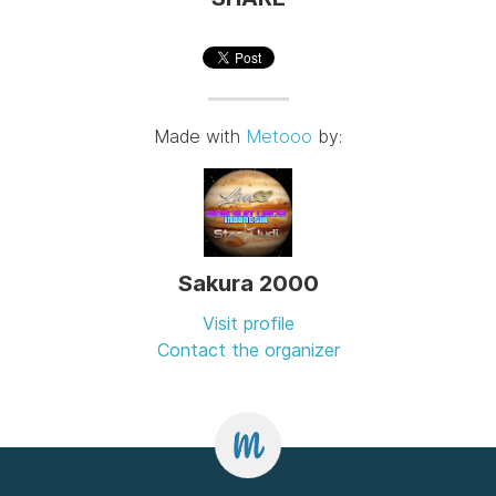
Made with
Metooo
by:
Sakura 2000
Visit profile
Contact the organizer