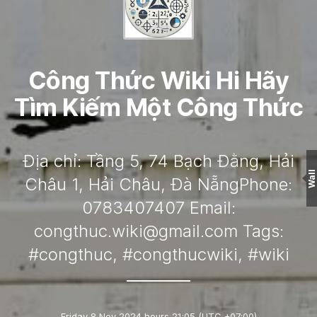
Công Thức Wiki Hi Hãy
Tìm Kiếm Một Công Thức
Địa chỉ: Tầng 5, 74 Bạch Đằng, Hải
Wall
Châu 1, Hải Châu, Đà NẵngPhone:
0783407407 Email:
congthuc.wiki@gmail.com
Tags:
#congthuc, #congthucwiki, #wiki
Friday 8 Nov 2024 hours 21:05
(UTC +07:00)