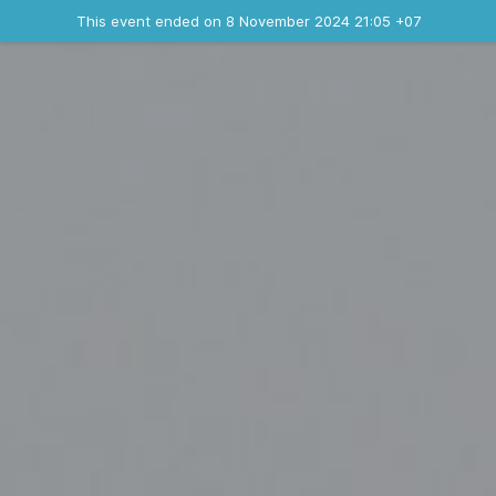
Ended event
This event ended on 8 November 2024 21:05 +07
Contact the organizer
INFO