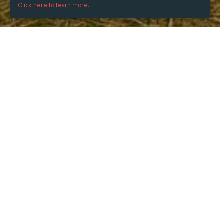
Click here to learn more.
WHEN
Friday
8 Nov 2024
hours
21:05
(UTC +07:00)
WHERE
Tầng 5, 74 Bạch Đằng, Hải Châu 1, Hải Châu, Đà Nẵng
DESCRIPTION
Công Thức Wiki – Hi, Hãy Tìm Kiếm Một Công Thức