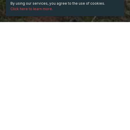
By using our services, you agree to the use of cookies.
Click here to learn more.
WHEN
Saturday
22 Nov 2025
hours
14:36
(UTC +07:00)
DESCRIPTION
Chiến thuật gấp thếp khi chơi Baccarat
 luôn là chủ đề 
khiến nhiều người chơi thắc mắc trước khi bắt đầu trải 
nghiệm tại 
789F
. Đây là một phương pháp cược khá phổ 
biến, nhưng cũng tiềm ẩn nhiều rủi ro nếu không hiểu rõ 
cách vận hành và không có khả năng quản lý vốn hiệu 
quả. Vì vậy, trước khi quyết định có nên sử dụng chiến 