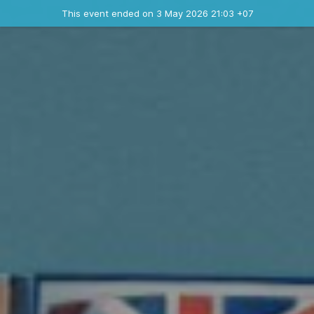
Ended event
This event ended on 3 May 2026 21:03 +07
Contact the organizer
INFO