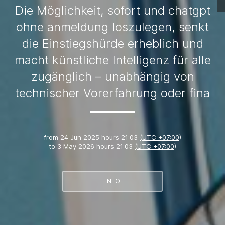
Die Möglichkeit, sofort und chatgpt
ohne anmeldung loszulegen, senkt
die Einstiegshürde erheblich und
macht künstliche Intelligenz für alle
zugänglich – unabhängig von
technischer Vorerfahrung oder fina
from
24 Jun 2025 hours 21:03
(UTC +07:00)
to
3 May 2026 hours 21:03
(UTC +07:00)
INFO