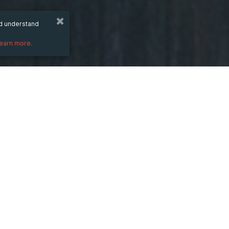
nd understand
learn more.
DESCRIPTION
casino 789f
 là điểm đến lý tưởng cho nh
trải nghiệm cảm giác như tại 
789F
 sòng bà
chơi sẽ được tương tác trực tiếp cùng cá
thực qua từng ván bài. Từ Baccarat, Rồng H
được đầu tư kỹ lưỡng về hình ảnh và âm t
dẫn.
Một trong những điểm mạnh nổi bật của Ca
thưởng cao và giao diện thân thiện với ng
thoại, việc thao tác đặt cược đều nhanh ch