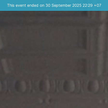
This event ended on 30 September 2025 22:29 +07