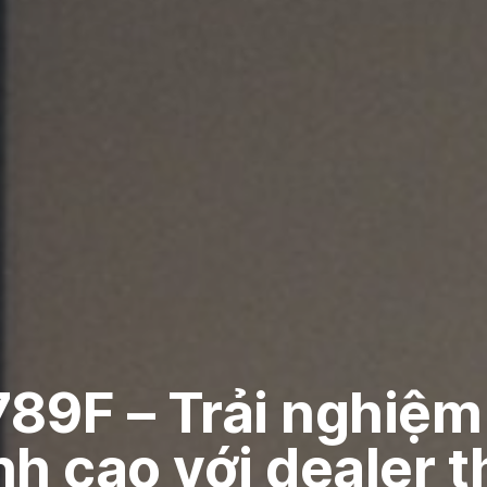
789F – Trải nghiệm
nh cao với dealer t