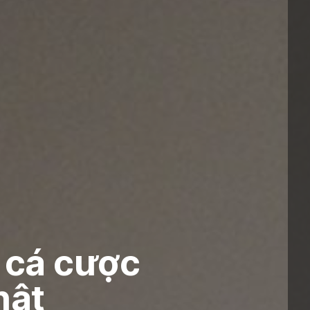
 cá cược
hật