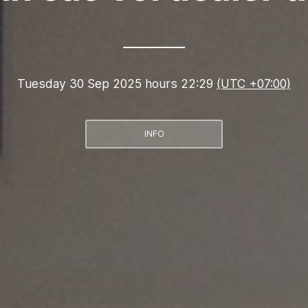
Tuesday 30 Sep 2025 hours 22:29
(UTC +07:00)
INFO