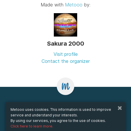
Made with
Metooo
by:
Sakura 2000
Visit profile
Contact the organizer
Metooo uses cookies. This information is used to improve
Metooo fits every event planner’s need
service and understand your interests.
By using our services, you agree to the use of cookies.
Click here to learn more.
CREATE AN EVENT