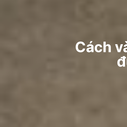
Cách v
đ